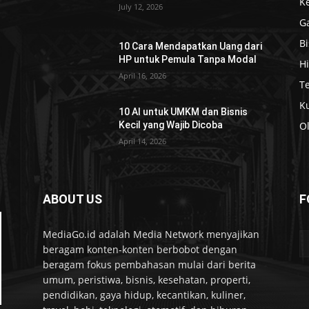
K
July 12, 2026
G
Bi
10 Cara Mendapatkan Uang dari
HP untuk Pemula Tanpa Modal
H
April 16, 2026
T
Ku
10 AI untuk UMKM dan Bisnis
Kecil yang Wajib Dicoba
O
April 14, 2026
ABOUT US
F
MediaGo.id adalah Media Network menyajikan
beragam konten-konten berbobot dengan
beragam fokus pembahasan mulai dari berita
umum, peristiwa, bisnis, kesehatan, properti,
pendidikan, gaya hidup, kecantikan, kuliner,