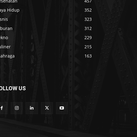
esehatan
457
aya Hidup
352
snis
323
iburan
312
ekno
229
liner
215
lahraga
163
OLLOW US