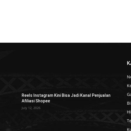
K
N
K
G
Reels Instagram Kini Bisa Jadi Kanal Penjualan
Afiliasi Shopee
Bi
July 12, 2026
H
T
Ku