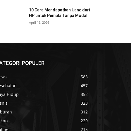
10 Cara Mendapatkan Uang dari
HP untuk Pemula Tanpa Modal
April 16, 2026
ATEGORI POPULER
ews
583
esehatan
457
aya Hidup
352
snis
323
iburan
312
ekno
229
liner
215