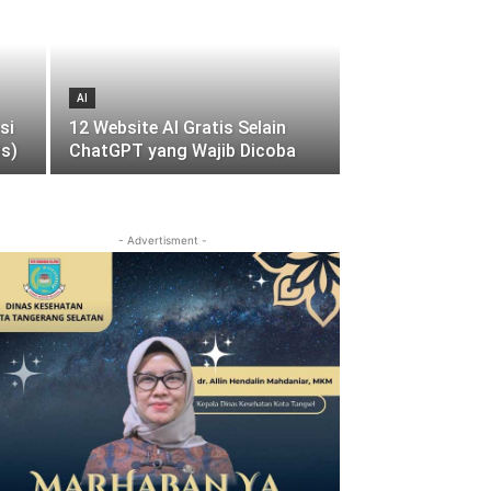
AI
si
12 Website AI Gratis Selain
is)
ChatGPT yang Wajib Dicoba
- Advertisment -