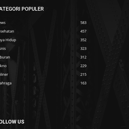
ATEGORI POPULER
ews
583
sehatan
457
ya Hidup
352
snis
323
buran
312
ekno
229
liner
215
ahraga
163
OLLOW US