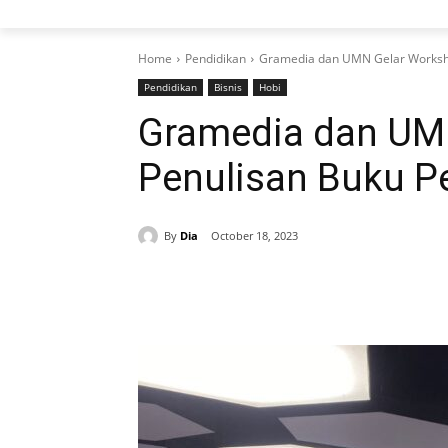
Home
Pendidikan
Gramedia dan UMN Gelar Worksho
Pendidikan
Bisnis
Hobi
Gramedia dan UM
Penulisan Buku P
By
Dia
October 18, 2023
Share