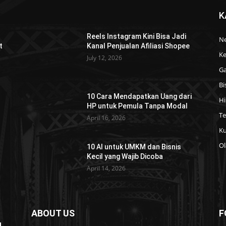
K
Reels Instagram Kini Bisa Jadi
N
t
Kanal Penjualan Afiliasi Shopee
Ke
July 12, 2026
Ga
Bi
10 Cara Mendapatkan Uang dari
Hi
HP untuk Pemula Tanpa Modal
T
April 16, 2026
Ku
Ol
10 AI untuk UMKM dan Bisnis
Kecil yang Wajib Dicoba
April 14, 2026
ABOUT US
F