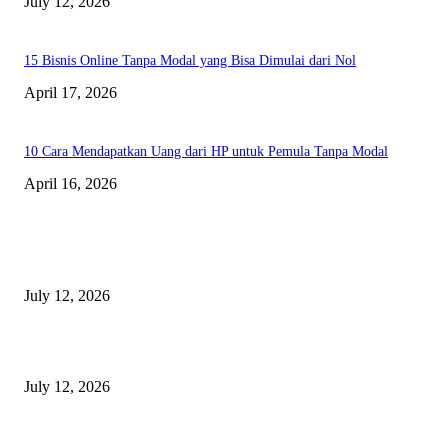
July 12, 2026
15 Bisnis Online Tanpa Modal yang Bisa Dimulai dari Nol
April 17, 2026
10 Cara Mendapatkan Uang dari HP untuk Pemula Tanpa Modal
April 16, 2026
BERITA TERBARU
Sewa Mobil Dinas Tangsel Rp19,95 Miliar Disorot, Pemkot Klaim Lebih
July 12, 2026
Reels Instagram Kini Bisa Jadi Kanal Penjualan Afiliasi Shopee
July 12, 2026
15 Bisnis Online Tanpa Modal yang Bisa Dimulai dari Nol