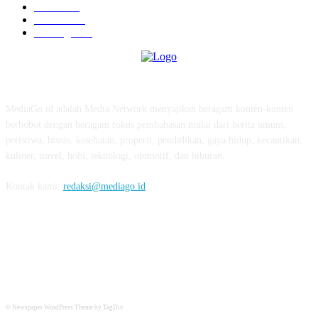
Tekno
229
Kuliner
215
Olahraga
163
ABOUT US
MediaGo.id adalah Media Network menyajikan beragam konten-konten
berbobot dengan beragam fokus pembahasan mulai dari berita umum,
peristiwa, bisnis, kesehatan, properti, pendidikan, gaya hidup, kecantikan,
kuliner, travel, hobi, teknologi, otomotif, dan hiburan.
Kontak kami:
redaksi@mediago.id
FOLLOW US
© Newspaper WordPress Theme by TagDiv