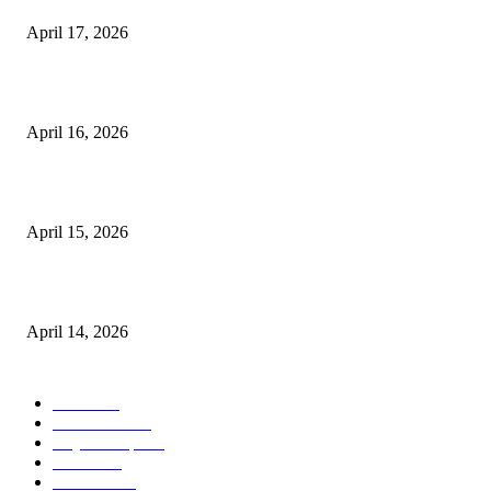
April 17, 2026
10 Cara Mendapatkan Uang dari HP untuk Pemula Tanpa Modal
April 16, 2026
10 Usaha untuk Ibu Rumah Tangga yang Menguntungkan
April 15, 2026
10 AI untuk UMKM dan Bisnis Kecil yang Wajib Dicoba
April 14, 2026
KATEGORI POPULER
News
583
Kesehatan
457
Gaya Hidup
352
Bisnis
323
Hiburan
312