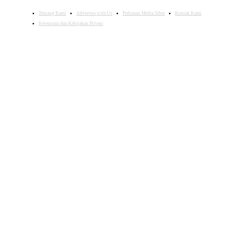
Tentang Kami
Advertise with Us
Pedoman Media Siber
Kontak Kami
Ketentuan dan Kebijakan Privasi