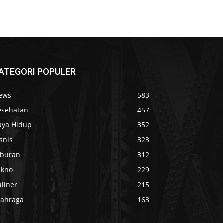
ATEGORI POPULER
ews
583
esehatan
457
aya Hidup
352
snis
323
iburan
312
ekno
229
liner
215
lahraga
163