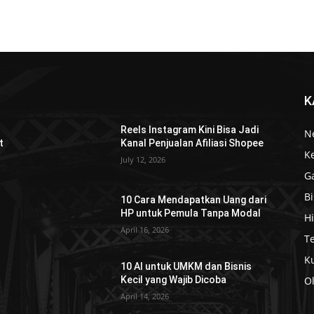
K
Reels Instagram Kini Bisa Jadi
N
t
Kanal Penjualan Afiliasi Shopee
K
July 12, 2026
G
Bi
10 Cara Mendapatkan Uang dari
HP untuk Pemula Tanpa Modal
H
April 16, 2026
T
Ku
10 AI untuk UMKM dan Bisnis
Kecil yang Wajib Dicoba
O
April 14, 2026