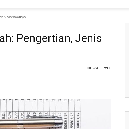
is dan Manfaatnya
lah: Pengertian, Jenis
784
0