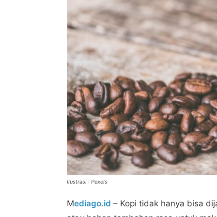
Ilustrasi : Pexels
M
ediago.id
– Kopi tidak hanya bisa d