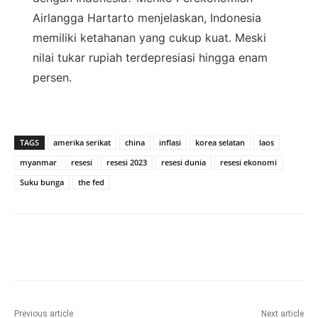
Airlangga Hartarto menjelaskan, Indonesia
memiliki ketahanan yang cukup kuat. Meski
nilai tukar rupiah terdepresiasi hingga enam
persen.
TAGS
amerika serikat
china
inflasi
korea selatan
laos
myanmar
resesi
resesi 2023
resesi dunia
resesi ekonomi
Suku bunga
the fed
Previous article
Next article