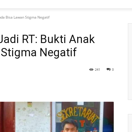
uda Bisa Lawan Stigma Negatif
adi RT: Bukti Anak
Stigma Negatif
241
0