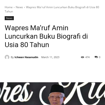
Home
News
Wapres Ma'ruf Amin Luncurkan Buku Biografi di Usia 80
Tahun
News
Wapres Ma’ruf Amin
Luncurkan Buku Biografi di
Usia 80 Tahun
By
Ichwan Hasanudin
March 11, 2023
474
0