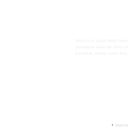
ABOUT US
MediaGo.id adalah Media Netwo
pembahasan mulai dari berita um
kecantikan, kuliner, travel, hobi
Tentang K