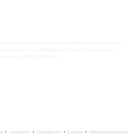
rk menyajikan beragam konten-konten berbobot dengan beragam fokus
um, peristiwa, bisnis, kesehatan, properti, pendidikan, gaya hidup,
, teknologi, otomotif, dan hiburan.
ami
Advertise with Us
Pedoman Media Siber
Kontak Kami
Ketentuan dan Kebijakan Privasi