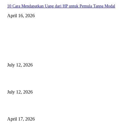
10 Cara Mendapatkan Uang dari HP untuk Pemula Tanpa Modal
April 16, 2026
BERITA TERBARU
Sewa Mobil Dinas Tangsel Rp19,95 Miliar Disorot, Pemkot Klaim Lebih
July 12, 2026
Reels Instagram Kini Bisa Jadi Kanal Penjualan Afiliasi Shopee
July 12, 2026
15 Bisnis Online Tanpa Modal yang Bisa Dimulai dari Nol
April 17, 2026