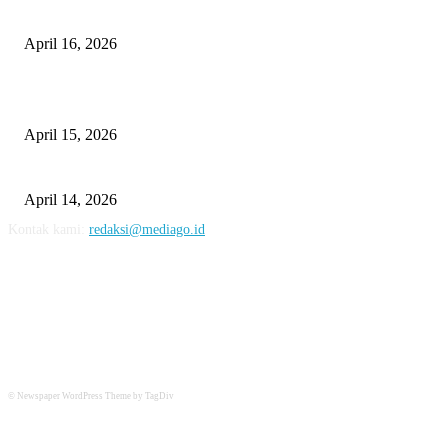
10 Cara Mendapatkan Uang dari HP untuk Pemula Tanpa Modal
April 16, 2026
10 Usaha untuk Ibu Rumah Tangga yang Menguntungkan
April 15, 2026
10 AI untuk UMKM dan Bisnis Kecil yang Wajib Dicoba
April 14, 2026
Kontak kami:
redaksi@mediago.id
FOLLOW US
© Newspaper WordPress Theme by TagDiv