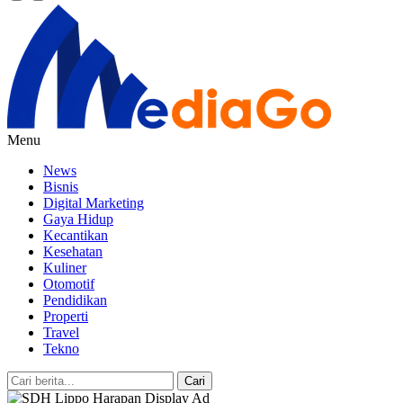
Menu
News
Bisnis
Digital Marketing
Gaya Hidup
Kecantikan
Kesehatan
Kuliner
Otomotif
Pendidikan
Properti
Travel
Tekno
Cari