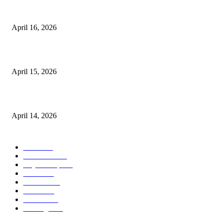
10 Cara Mendapatkan Uang dari HP untuk Pemula Tanpa Modal
April 16, 2026
10 Usaha untuk Ibu Rumah Tangga yang Menguntungkan
April 15, 2026
10 AI untuk UMKM dan Bisnis Kecil yang Wajib Dicoba
April 14, 2026
KATEGORI POPULER
News
583
Kesehatan
457
Gaya Hidup
352
Bisnis
323
Hiburan
312
Tekno
229
Kuliner
215
Olahraga
163