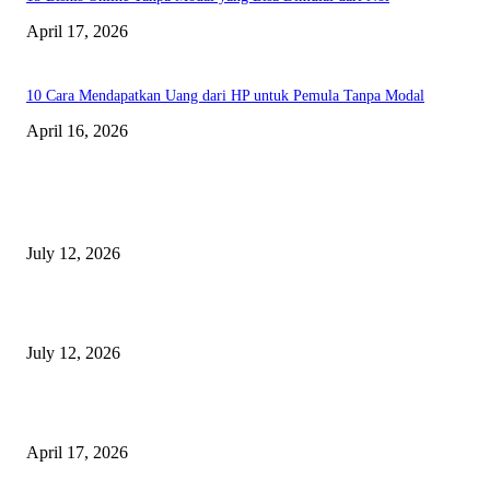
April 17, 2026
10 Cara Mendapatkan Uang dari HP untuk Pemula Tanpa Modal
April 16, 2026
BERITA TERBARU
Sewa Mobil Dinas Tangsel Rp19,95 Miliar Disorot, Pemkot Klaim Lebih
July 12, 2026
Reels Instagram Kini Bisa Jadi Kanal Penjualan Afiliasi Shopee
July 12, 2026
15 Bisnis Online Tanpa Modal yang Bisa Dimulai dari Nol
April 17, 2026