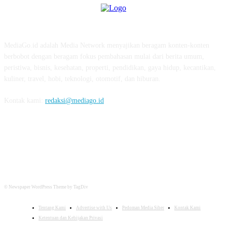
ABOUT US
MediaGo.id adalah Media Network menyajikan beragam konten-konten
berbobot dengan beragam fokus pembahasan mulai dari berita umum,
peristiwa, bisnis, kesehatan, properti, pendidikan, gaya hidup, kecantikan,
kuliner, travel, hobi, teknologi, otomotif, dan hiburan.
Kontak kami:
redaksi@mediago.id
FOLLOW US
© Newspaper WordPress Theme by TagDiv
Tentang Kami
Advertise with Us
Pedoman Media Siber
Kontak Kami
Ketentuan dan Kebijakan Privasi