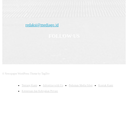
berbobot dengan beragam fokus pembahasan mulai dari berita umum,
peristiwa, bisnis, kesehatan, properti, pendidikan, gaya hidup, kecantikan,
kuliner, travel, hobi, teknologi, otomotif, dan hiburan.
Kontak kami:
redaksi@mediago.id
FOLLOW US
© Newspaper WordPress Theme by TagDiv
Tentang Kami
Advertise with Us
Pedoman Media Siber
Kontak Kami
Ketentuan dan Kebijakan Privasi