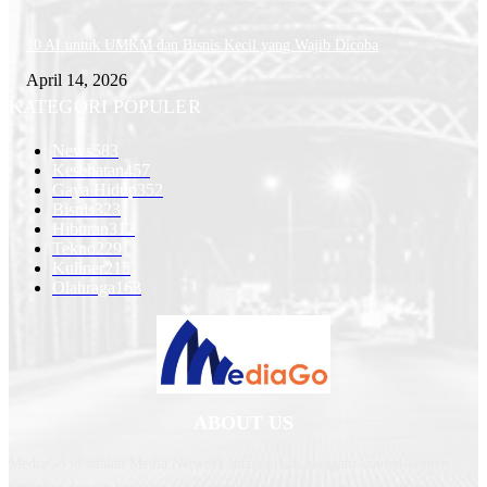
10 AI untuk UMKM dan Bisnis Kecil yang Wajib Dicoba
April 14, 2026
KATEGORI POPULER
News
583
Kesehatan
457
Gaya Hidup
352
Bisnis
323
Hiburan
312
Tekno
229
Kuliner
215
Olahraga
163
ABOUT US
MediaGo.id adalah Media Network menyajikan beragam konten-konten