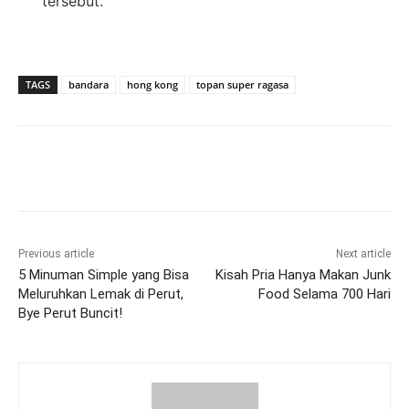
tersebut.
TAGS
bandara
hong kong
topan super ragasa
Previous article
Next article
5 Minuman Simple yang Bisa
Kisah Pria Hanya Makan Junk
Meluruhkan Lemak di Perut,
Food Selama 700 Hari
Bye Perut Buncit!