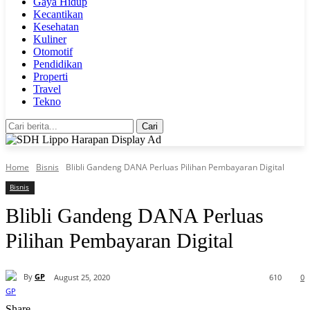
Gaya Hidup
Kecantikan
Kesehatan
Kuliner
Otomotif
Pendidikan
Properti
Travel
Tekno
Cari
Home
Bisnis
Blibli Gandeng DANA Perluas Pilihan Pembayaran Digital
Bisnis
Blibli Gandeng DANA Perluas
Pilihan Pembayaran Digital
By
GP
August 25, 2020
610
0
Share