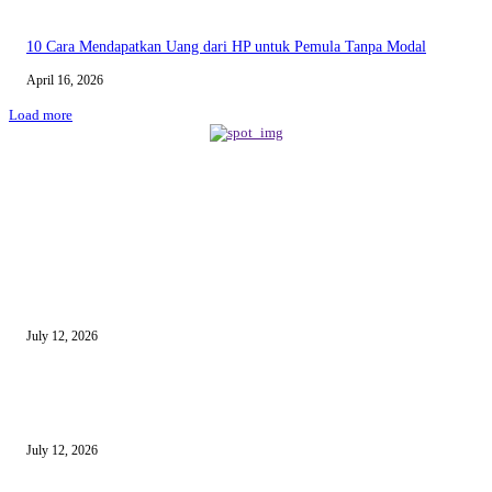
10 Cara Mendapatkan Uang dari HP untuk Pemula Tanpa Modal
April 16, 2026
Load more
BERITA TERBARU
Sewa Mobil Dinas Tangsel Rp19,95 Miliar Disorot, Pemkot Klaim Lebih
July 12, 2026
Reels Instagram Kini Bisa Jadi Kanal Penjualan Afiliasi Shopee
July 12, 2026