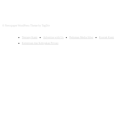
© Newspaper WordPress Theme by TagDiv
Tentang Kami
Advertise with Us
Pedoman Media Siber
Kontak Kami
Ketentuan dan Kebijakan Privasi