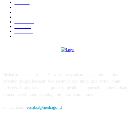
News
583
Kesehatan
457
Gaya Hidup
352
Bisnis
323
Hiburan
312
Tekno
229
Kuliner
215
Olahraga
163
ABOUT US
MediaGo.id adalah Media Network menyajikan beragam konten-konten
berbobot dengan beragam fokus pembahasan mulai dari berita umum,
peristiwa, bisnis, kesehatan, properti, pendidikan, gaya hidup, kecantikan,
kuliner, travel, hobi, teknologi, otomotif, dan hiburan.
Kontak kami:
redaksi@mediago.id
FOLLOW US