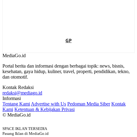
GP
MediaGo
.id
Portal berita dan informasi dengan berbagai topik: news, bisnis,
kesehatan, gaya hidup, kuliner, travel, properti, pendidikan, tekno,
dan otomotif.
Kontak Redaksi
redaksi@mediago.id
Informasi
Tentang Kami
Advertise with Us
Pedoman Media Siber
Kontak
Kami
Ketentuan & Kebijakan Privasi
© MediaGo.id
SPACE IKLAN TERSEDIA
Pasang Iklan di MediaGo.id