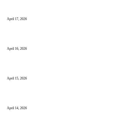
15 Bisnis Online Tanpa Modal yang Bisa Dimulai dari Nol
April 17, 2026
10 Cara Mendapatkan Uang dari HP untuk Pemula Tanpa Modal
April 16, 2026
10 Usaha untuk Ibu Rumah Tangga yang Menguntungkan
April 15, 2026
10 AI untuk UMKM dan Bisnis Kecil yang Wajib Dicoba
April 14, 2026
KATEGORI POPULER