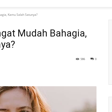
agia, Kamu Salah Satunya?
ngat Mudah Bahagia,
nya?
586
0