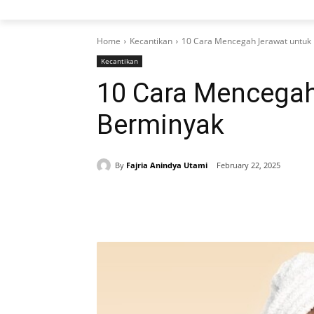
Home
Kecantikan
10 Cara Mencegah Jerawat untuk 
Kecantikan
10 Cara Mencegah
Berminyak
By
Fajria Anindya Utami
February 22, 2025
Share