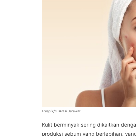
Freepik/Ilustrasi Jerawat
Kulit berminyak sering dikaitkan deng
produksi sebum yang berlebihan, yan