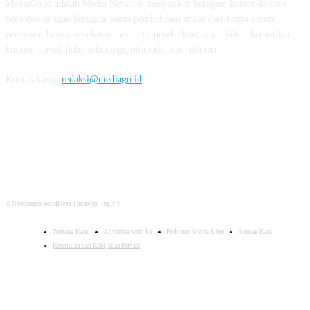
MediaGo.id adalah Media Network menyajikan beragam konten-konten
berbobot dengan beragam fokus pembahasan mulai dari berita umum,
peristiwa, bisnis, kesehatan, properti, pendidikan, gaya hidup, kecantikan,
kuliner, travel, hobi, teknologi, otomotif, dan hiburan.
Kontak kami:
redaksi@mediago.id
FOLLOW US
© Newspaper WordPress Theme by TagDiv
Tentang Kami
Advertise with Us
Pedoman Media Siber
Kontak Kami
Ketentuan dan Kebijakan Privasi