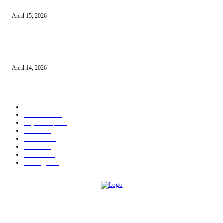
10 Usaha untuk Ibu Rumah Tangga yang Menguntungkan
April 15, 2026
10 AI untuk UMKM dan Bisnis Kecil yang Wajib Dicoba
April 14, 2026
KATEGORI POPULER
News
583
Kesehatan
457
Gaya Hidup
352
Bisnis
323
Hiburan
312
Tekno
229
Kuliner
215
Olahraga
163
ABOUT US