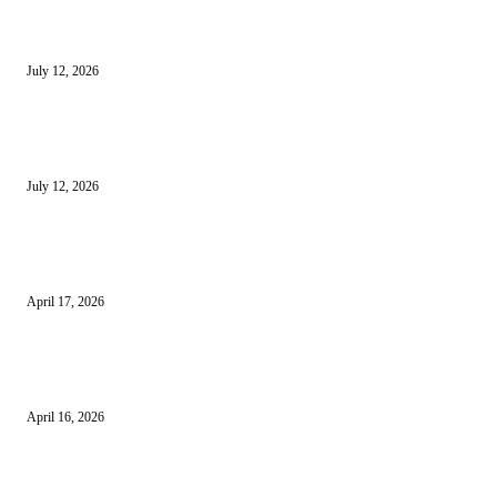
Sewa Mobil Dinas Tangsel Rp19,95 Miliar Disorot, Pemkot Klaim Lebih
July 12, 2026
Reels Instagram Kini Bisa Jadi Kanal Penjualan Afiliasi Shopee
July 12, 2026
15 Bisnis Online Tanpa Modal yang Bisa Dimulai dari Nol
April 17, 2026
10 Cara Mendapatkan Uang dari HP untuk Pemula Tanpa Modal
April 16, 2026