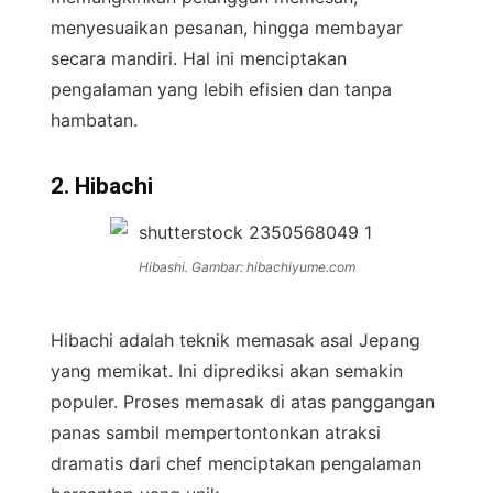
di restoran hanya menjadi langkah awal. Di
tahun 2025, teknologi seperti AR diperkirakan
akan menghidupkan hidangan dengan visual
interaktif 3D. AR juga dapat digunakan untuk
menampilkan informasi nutrisi makanan.
Terlebih, ntegrasi tablet di meja restoran
memungkinkan pelanggan memesan,
menyesuaikan pesanan, hingga membayar
secara mandiri. Hal ini menciptakan
pengalaman yang lebih efisien dan tanpa
hambatan.
2. Hibachi
Hibashi. Gambar: hibachiyume.com