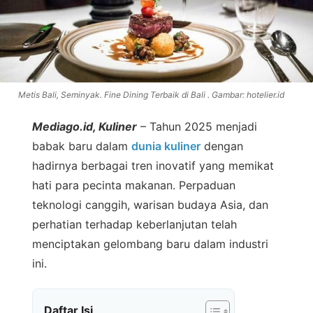
Metis Bali, Seminyak. Fine Dining Terbaik di Bali . Gambar: hotelier.id
Mediago.id, Kuliner
– Tahun 2025 menjadi
babak baru dalam
dunia kuliner
dengan
hadirnya berbagai tren inovatif yang memikat
hati para pecinta makanan. Perpaduan
teknologi canggih, warisan budaya Asia, dan
perhatian terhadap keberlanjutan telah
menciptakan gelombang baru dalam industri
ini.
Daftar Isi