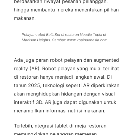
berdasarkan riwayat pesanan pelanggan,
hingga membantu mereka menentukan pilihan
makanan.
Pelayan robot BellaBot di restoran Noodle Topia di
Madison Heights. Gambar: www.voaindonesia.com
Ada juga peran robot pelayan dan augmented
reality (AR). Robot pelayan yang mulai terlihat