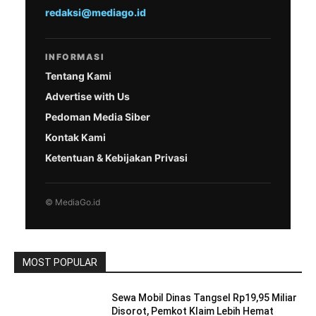
Portal berita dan informasi dengan
berbagai topik: news, bisnis, kesehatan,
gaya hidup, kuliner, travel, properti,
pendidikan, tekno, dan otomotif.
KONTAK REDAKSI
redaksi@mediago.id
INFORMASI
Tentang Kami
Advertise with Us
Pedoman Media Siber
Kontak Kami
Ketentuan & Kebijakan Privasi