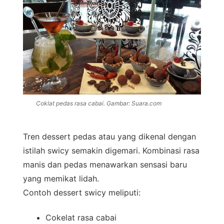
Pada tahun 2025, variasi rasa dan tampilan
yang unik dari dessert Asia diperkirakan terus
berkembang, menjadikannya peluang bisnis
besar di pasar Amerika dan Eropa.
4. Dessert Pedas
Coklat pedas rasa cabai. Gambar: Suara.com