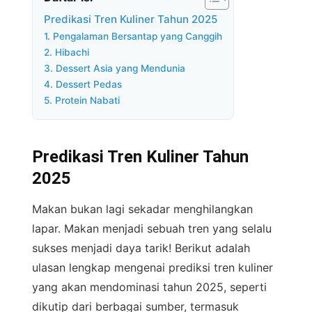
Predikasi Tren Kuliner Tahun 2025
1. Pengalaman Bersantap yang Canggih
2. Hibachi
3. Dessert Asia yang Mendunia
4. Dessert Pedas
5. Protein Nabati
Predikasi Tren Kuliner Tahun
2025
Makan bukan lagi sekadar menghilangkan
lapar. Makan menjadi sebuah tren yang selalu
sukses menjadi daya tarik! Berikut adalah
ulasan lengkap mengenai prediksi tren kuliner
yang akan mendominasi tahun 2025, seperti
dikutip dari berbagai sumber, termasuk