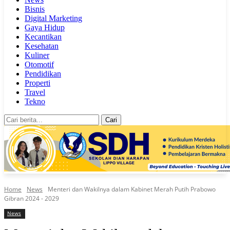
Bisnis
Digital Marketing
Gaya Hidup
Kecantikan
Kesehatan
Kuliner
Otomotif
Pendidikan
Properti
Travel
Tekno
Cari
Home
News
Menteri dan Wakilnya dalam Kabinet Merah Putih Prabowo
Gibran 2024 - 2029
News