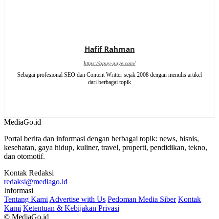
Hafif Rahman
https://apuy-puye.com/
Sebagai profesional SEO dan Content Writter sejak 2008 dengan menulis artikel
dari berbagai topik
MediaGo
.id
Portal berita dan informasi dengan berbagai topik: news, bisnis,
kesehatan, gaya hidup, kuliner, travel, properti, pendidikan, tekno,
dan otomotif.
Kontak Redaksi
redaksi@mediago.id
Informasi
Tentang Kami
Advertise with Us
Pedoman Media Siber
Kontak
Kami
Ketentuan & Kebijakan Privasi
© MediaGo.id