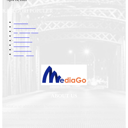
KATEGORI POPULER
News
583
Kesehatan
457
Gaya Hidup
352
Bisnis
323
Hiburan
312
Tekno
229
Kuliner
215
Olahraga
163
ABOUT US
MediaGo.id adalah Media Network menyajikan beragam konten-konten
berbobot dengan beragam fokus pembahasan mulai dari berita umum,
peristiwa, bisnis, kesehatan, properti, pendidikan, gaya hidup, kecantikan,
kuliner, travel, hobi, teknologi, otomotif, dan hiburan.