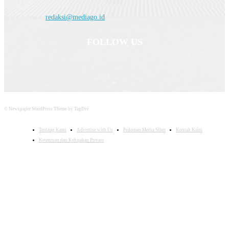
Kontak kami:
redaksi@mediago.id
FOLLOW US
© Newspaper WordPress Theme by TagDiv
Tentang Kami
Advertise with Us
Pedoman Media Siber
Kontak Kami
Ketentuan dan Kebijakan Privasi