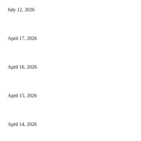
July 12, 2026
15 Bisnis Online Tanpa Modal yang Bisa Dimulai dari Nol
April 17, 2026
10 Cara Mendapatkan Uang dari HP untuk Pemula Tanpa Modal
April 16, 2026
10 Usaha untuk Ibu Rumah Tangga yang Menguntungkan
April 15, 2026
10 AI untuk UMKM dan Bisnis Kecil yang Wajib Dicoba
April 14, 2026
KATEGORI POPULER