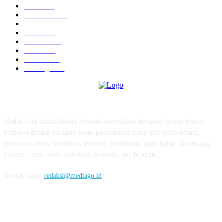
News
583
Kesehatan
457
Gaya Hidup
352
Bisnis
323
Hiburan
312
Tekno
229
Kuliner
215
Olahraga
163
ABOUT US
MediaGo.id adalah Media Network menyajikan beragam konten-konten
berbobot dengan beragam fokus pembahasan mulai dari berita umum,
peristiwa, bisnis, kesehatan, properti, pendidikan, gaya hidup, kecantikan,
kuliner, travel, hobi, teknologi, otomotif, dan hiburan.
Kontak kami:
redaksi@mediago.id
FOLLOW US