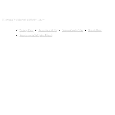
© Newspaper WordPress Theme by TagDiv
Tentang Kami
Advertise with Us
Pedoman Media Siber
Kontak Kami
Ketentuan dan Kebijakan Privasi