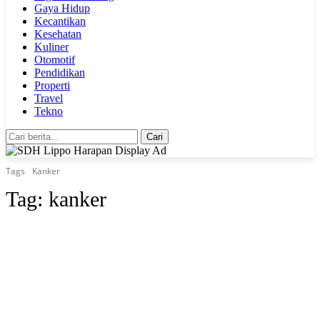
Gaya Hidup
Kecantikan
Kesehatan
Kuliner
Otomotif
Pendidikan
Properti
Travel
Tekno
Cari
Tags
Kanker
Tag:
kanker