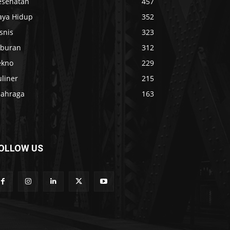
esehatan
457
aya Hidup
352
snis
323
iburan
312
ekno
229
liner
215
lahraga
163
OLLOW US