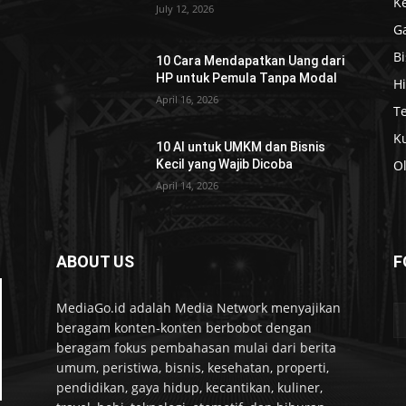
K
July 12, 2026
G
Bi
10 Cara Mendapatkan Uang dari
HP untuk Pemula Tanpa Modal
H
April 16, 2026
T
Ku
10 AI untuk UMKM dan Bisnis
Kecil yang Wajib Dicoba
O
April 14, 2026
ABOUT US
F
MediaGo.id adalah Media Network menyajikan
beragam konten-konten berbobot dengan
beragam fokus pembahasan mulai dari berita
umum, peristiwa, bisnis, kesehatan, properti,
pendidikan, gaya hidup, kecantikan, kuliner,