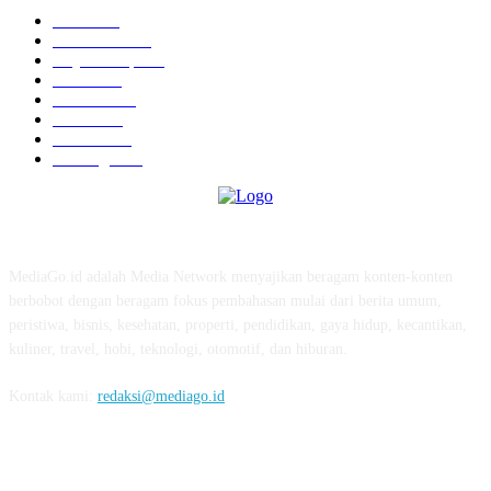
News
583
Kesehatan
457
Gaya Hidup
352
Bisnis
323
Hiburan
312
Tekno
229
Kuliner
215
Olahraga
163
ABOUT US
MediaGo.id adalah Media Network menyajikan beragam konten-konten
berbobot dengan beragam fokus pembahasan mulai dari berita umum,
peristiwa, bisnis, kesehatan, properti, pendidikan, gaya hidup, kecantikan,
kuliner, travel, hobi, teknologi, otomotif, dan hiburan.
Kontak kami:
redaksi@mediago.id
FOLLOW US