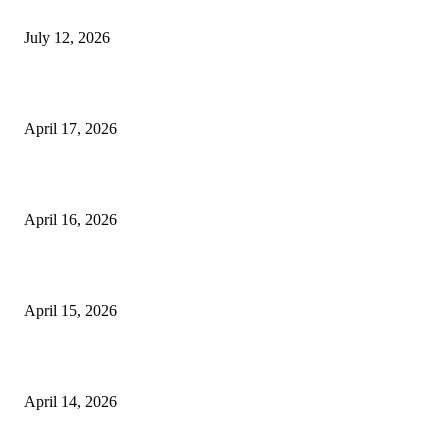
Reels Instagram Kini Bisa Jadi Kanal Penjualan Afiliasi Shopee
July 12, 2026
15 Bisnis Online Tanpa Modal yang Bisa Dimulai dari Nol
April 17, 2026
10 Cara Mendapatkan Uang dari HP untuk Pemula Tanpa Modal
April 16, 2026
10 Usaha untuk Ibu Rumah Tangga yang Menguntungkan
April 15, 2026
10 AI untuk UMKM dan Bisnis Kecil yang Wajib Dicoba
April 14, 2026
KATEGORI POPULER