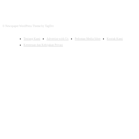
© Newspaper WordPress Theme by TagDiv
Tentang Kami
Advertise with Us
Pedoman Media Siber
Kontak Kami
Ketentuan dan Kebijakan Privasi