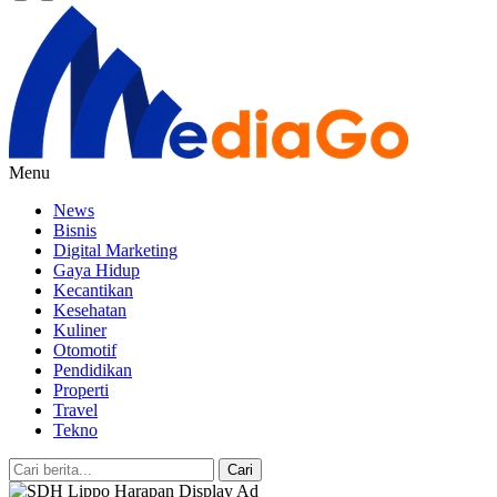
Menu
News
Bisnis
Digital Marketing
Gaya Hidup
Kecantikan
Kesehatan
Kuliner
Otomotif
Pendidikan
Properti
Travel
Tekno
Cari