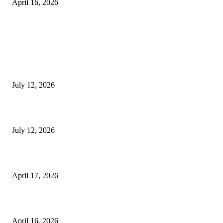
April 16, 2026
BERITA TERBARU
Sewa Mobil Dinas Tangsel Rp19,95 Miliar Disorot, Pemkot Klaim Lebih
July 12, 2026
Reels Instagram Kini Bisa Jadi Kanal Penjualan Afiliasi Shopee
July 12, 2026
15 Bisnis Online Tanpa Modal yang Bisa Dimulai dari Nol
April 17, 2026
10 Cara Mendapatkan Uang dari HP untuk Pemula Tanpa Modal
April 16, 2026