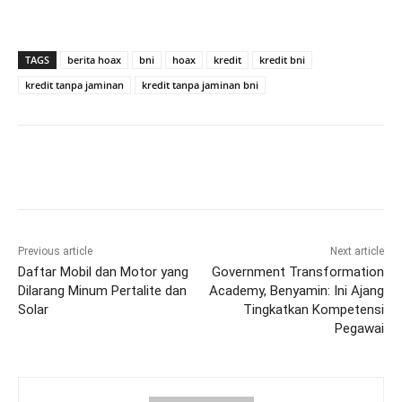
TAGS
berita hoax
bni
hoax
kredit
kredit bni
kredit tanpa jaminan
kredit tanpa jaminan bni
Previous article
Next article
Daftar Mobil dan Motor yang
Government Transformation
Dilarang Minum Pertalite dan
Academy, Benyamin: Ini Ajang
Solar
Tingkatkan Kompetensi
Pegawai