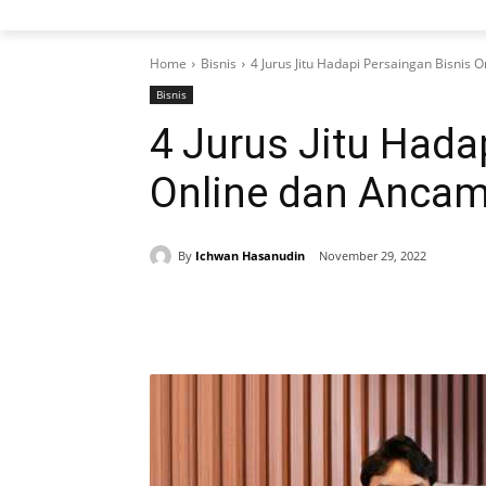
Home
Bisnis
4 Jurus Jitu Hadapi Persaingan Bisnis
Bisnis
4 Jurus Jitu Hada
Online dan Ancam
By
Ichwan Hasanudin
November 29, 2022
Share