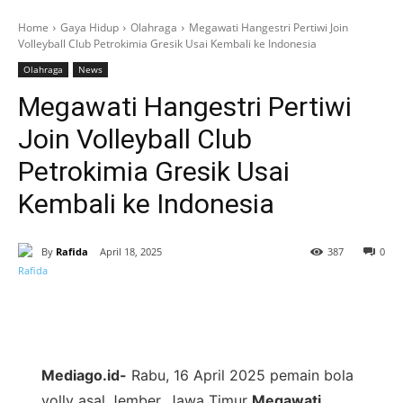
Home
Gaya Hidup
Olahraga
Megawati Hangestri Pertiwi Join
Volleyball Club Petrokimia Gresik Usai Kembali ke Indonesia
Olahraga
News
Megawati Hangestri Pertiwi
Join Volleyball Club
Petrokimia Gresik Usai
Kembali ke Indonesia
By
Rafida
April 18, 2025
387
0
Mediago.id-
Rabu, 16 April 2025 pemain bola
volly asal Jember, Jawa Timur
Megawati