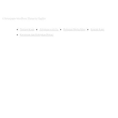
© Newspaper WordPress Theme by TagDiv
Tentang Kami
Advertise with Us
Pedoman Media Siber
Kontak Kami
Ketentuan dan Kebijakan Privasi