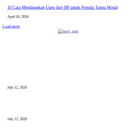
10 Cara Mendapatkan Uang dari HP untuk Pemula Tanpa Modal
April 16, 2026
Load more
BERITA TERBARU
Sewa Mobil Dinas Tangsel Rp19,95 Miliar Disorot, Pemkot Klaim Lebih
July 12, 2026
Reels Instagram Kini Bisa Jadi Kanal Penjualan Afiliasi Shopee
July 12, 2026