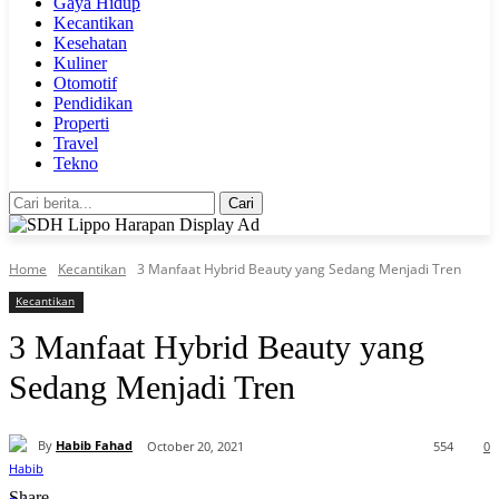
Gaya Hidup
Kecantikan
Kesehatan
Kuliner
Otomotif
Pendidikan
Properti
Travel
Tekno
Cari
Home
Kecantikan
3 Manfaat Hybrid Beauty yang Sedang Menjadi Tren
Kecantikan
3 Manfaat Hybrid Beauty yang
Sedang Menjadi Tren
By
Habib Fahad
October 20, 2021
554
0
Share