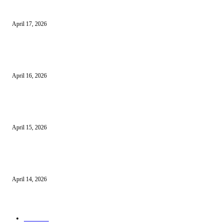
15 Bisnis Online Tanpa Modal yang Bisa Dimulai dari Nol
April 17, 2026
10 Cara Mendapatkan Uang dari HP untuk Pemula Tanpa Modal
April 16, 2026
10 Usaha untuk Ibu Rumah Tangga yang Menguntungkan
April 15, 2026
10 AI untuk UMKM dan Bisnis Kecil yang Wajib Dicoba
April 14, 2026
KATEGORI POPULER
News
583