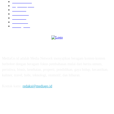
Kesehatan
457
Gaya Hidup
352
Bisnis
323
Hiburan
312
Tekno
229
Kuliner
215
Olahraga
163
ABOUT US
MediaGo.id adalah Media Network menyajikan beragam konten-konten
berbobot dengan beragam fokus pembahasan mulai dari berita umum,
peristiwa, bisnis, kesehatan, properti, pendidikan, gaya hidup, kecantikan,
kuliner, travel, hobi, teknologi, otomotif, dan hiburan.
Kontak kami:
redaksi@mediago.id
FOLLOW US