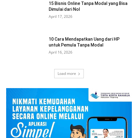
15 Bisnis Online Tanpa Modal yang Bisa
Dimulai dari Nol
April 17, 2026
10 Cara Mendapatkan Uang dari HP
untuk Pemula Tanpa Modal
April 16, 2026
Load more