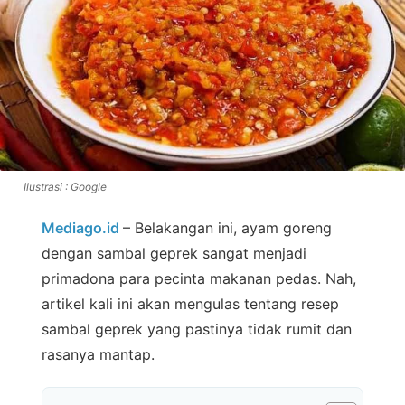
Ilustrasi : Google
Mediago.id
– Belakangan ini, ayam goreng
dengan sambal geprek sangat menjadi
primadona para pecinta makanan pedas. Nah,
artikel kali ini akan mengulas tentang resep
sambal geprek yang pastinya tidak rumit dan
rasanya mantap.