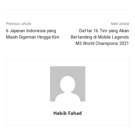
Previous article
Next article
6 Jajanan Indonesia yang
Daftar 16 Tim yang Akan
Masih Digemari Hingga Kini
Bertanding di Mobile Legends
M3 World Champions 2021
Habib Fahad