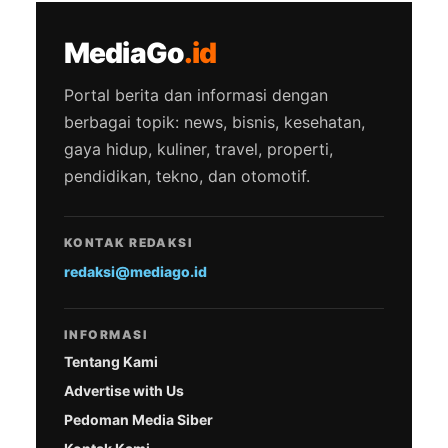
MediaGo
.id
Portal berita dan informasi dengan
berbagai topik: news, bisnis, kesehatan,
gaya hidup, kuliner, travel, properti,
pendidikan, tekno, dan otomotif.
KONTAK REDAKSI
redaksi@mediago.id
INFORMASI
Tentang Kami
Advertise with Us
Pedoman Media Siber