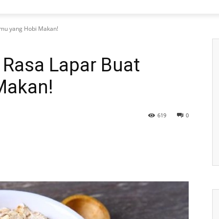
amu yang Hobi Makan!
 Rasa Lapar Buat
Makan!
619
0