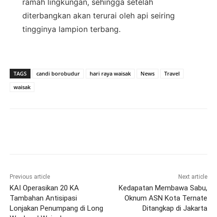
ramah lingkungan, sehingga setelah
diterbangkan akan terurai oleh api seiring
tingginya lampion terbang.
TAGS
candi borobudur
hari raya waisak
News
Travel
waisak
Previous article
Next article
KAI Operasikan 20 KA
Kedapatan Membawa Sabu,
Tambahan Antisipasi
Oknum ASN Kota Ternate
Lonjakan Penumpang di Long
Ditangkap di Jakarta