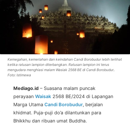
Kemegahan, kemeriahan dan keindahan Candi Borobudur lebih terlihat
ketika ratusan lampion diterbangkan. Ratusan lampion ini terus
mengudara menghiasi malam Wasiak 2568 BE di Candi Borobudur..
Foto: Istimewa
Mediago.id
– Suasana malam puncak
perayaan
Waisak
2568 BE/2024 di Lapangan
Marga Utama
Candi Borobudur
, berjalan
khidmat. Puja-puji do’a dilantunkan para
Bhikkhu dan ribuan umat Buddha.