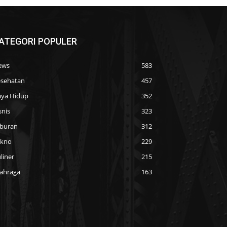
ATEGORI POPULER
ews
583
sehatan
457
ya Hidup
352
snis
323
buran
312
ekno
229
liner
215
ahraga
163