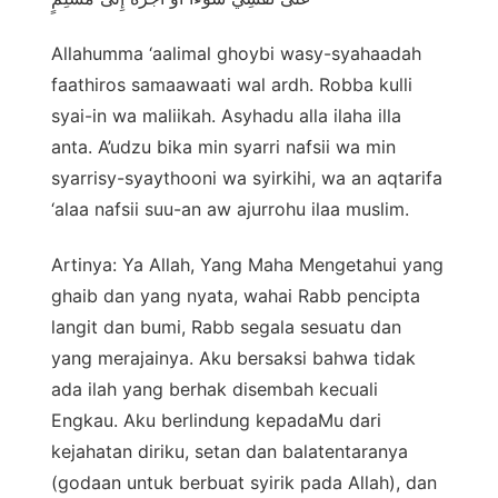
Allahumma ‘aalimal ghoybi wasy-syahaadah
faathiros samaawaati wal ardh. Robba kulli
syai-in wa maliikah. Asyhadu alla ilaha illa
anta. A’udzu bika min syarri nafsii wa min
syarrisy-syaythooni wa syirkihi, wa an aqtarifa
‘alaa nafsii suu-an aw ajurrohu ilaa muslim.
Artinya: Ya Allah, Yang Maha Mengetahui yang
ghaib dan yang nyata, wahai Rabb pencipta
langit dan bumi, Rabb segala sesuatu dan
yang merajainya. Aku bersaksi bahwa tidak
ada ilah yang berhak disembah kecuali
Engkau. Aku berlindung kepadaMu dari
kejahatan diriku, setan dan balatentaranya
(godaan untuk berbuat syirik pada Allah), dan