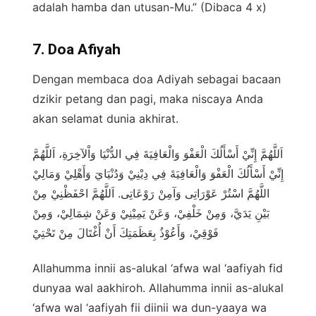
adalah hamba dan utusan-Mu.” (Dibaca 4 x)
7. Doa Afiyah
Dengan membaca doa Adiyah sebagai bacaan
dzikir petang dan pagi, maka niscaya Anda
akan selamat dunia akhirat.
اَللَّهُمَّ إِنِّيْ أَسْأَلُكَ الْعَفْوَ وَالْعَافِيَةَ فِي الدُّنْيَا وَاْلآخِرَةِ، اَللَّهُمَّ
إِنِّيْ أَسْأَلُكَ الْعَفْوَ وَالْعَافِيَةَ فِي دِيْنِيْ وَدُنْيَايَ وَأَهْلِيْ وَمَالِيْ
اللَّهُمَّ اسْتُرْ عَوْرَاتِى وَآمِنْ رَوْعَاتِى. اَللَّهُمَّ احْفَظْنِيْ مِنْ
بَيْنِ يَدَيَّ، وَمِنْ خَلْفِيْ، وَعَنْ يَمِيْنِيْ وَعَنْ شِمَالِيْ، وَمِنْ
فَوْقِيْ، وَأَعُوْذُ بِعَظَمَتِكَ أَنْ أُغْتَالَ مِنْ تَحْتِيْ
Allahumma innii as-alukal ‘afwa wal ‘aafiyah fid
dunyaa wal aakhiroh. Allahumma innii as-alukal
‘afwa wal ‘aafiyah fii diinii wa dun-yaaya wa