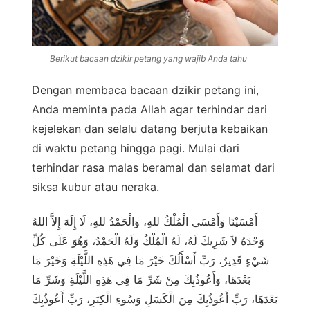
Berikut bacaan dzikir petang yang wajib Anda tahu
Dengan membaca bacaan dzikir petang ini,
Anda meminta pada Allah agar terhindar dari
kejelekan dan selalu datang berjuta kebaikan
di waktu petang hingga pagi. Mulai dari
terhindar rasa malas beramal dan selamat dari
siksa kubur atau neraka.
أَمْسَيْنَا وَأَمْسَى الْمُلْكُ للهِ، وَالْحَمْدُ للهِ، لَا إِلَهَ إِلاَّ اللهُ
وَحْدَهُ لاَ شَرِيكَ لَهُ، لَهُ الْمُلْكُ وَلَهُ الْحَمْدُ، وَهُوَ عَلَى كُلِّ
شَيْءٍ قَدِيرٌ، رَبِّ أَسْأَلُكَ خَيْرَ مَا فِي هَذِهِ اللَّيْلَةِ وَخَيْرَ مَا
بَعْدَهَا، وَأَعُوذُبِكَ مِنْ شَرِّ مَا فِي هَذِهِ اللَّيْلَةِ وَشَرِّ مَا
بَعْدَهَا، رَبِّ أَعُوذُبِكَ مِنَ الْكَسَلِ وَسُوءِ الْكِبَرِ، رَبِّ أَعُوذُبِكَ