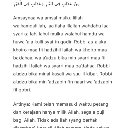
مِنْ عَذَابٍ فِي النَّارِ وَعَذَابٍ فِي الْقَبْرِ
Amsaynaa wa amsal mulku lillah
walhamdulillah, laa ilaha illallah wahdahu laa
syarika lah, lahul mulku walahul hamdu wa
huwa ‘ala kulli syai-in qodir. Robbi as-aluka
khoiro maa fii hadzihil lailah wa khoiro maa
ba’dahaa, wa a’udzu bika min syarri maa fii
hadzihil lailah wa syarri maa ba’dahaa. Robbi
a’udzu bika minal kasali wa suu-il kibar. Robbi
a’udzu bika min ‘adzabin fin naari wa ‘adzabin
fil qobri.
Artinya: Kami telah memasuki waktu petang
dan kerajaan hanya milik Allah, segala puji
bagi Allah. Tidak ada ilah (yang berhak
disembah) kecuali Allah semata, tiada sekutu