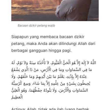
Bacaan dzikir petang wajib
Siapapun yang membaca bacaan dzikir
petang, maka Anda akan dilindungi Allah dari
berbagai gangguan hingga pagi.
اللَّهُ لاَ إِلَهَ إِلاَّ هُوَ الْحَيُّ الْقَيُّومُ، لاَ تَأْخُذُهُ سِنَةٌ وَلاَ نَوْمٌ، لَهُ
مَا فِي السَّمَاوَاتِ وَمَا فِي الْأَرْضِ، مَنْ ذَا الَّذِي يَشْفَعُ
عِنْدَهُ إِلاَّ بِإِذْنِهِ، يَعْلَمُ مَا بَيْنَ أَيْدِيهِمْ وَمَا خَلْفَهُمْ، وَلَا
يُحِيطُونَ بِشَيْءٍ مِنْ عِلْمِهِ إِلاَّ بِمَا شَاءَ، وَسِعَ كُرْسِيُّهُ
السَّمَاوَاتِ وَالْأَرْضَ، وَلَا يَئُودُهُ حِفْظُهُمَا، وَهُوَ الْعَلِيُّ
الْعَظِيمُ
Artinya: Allah, tidak ada ilah (yang berhak