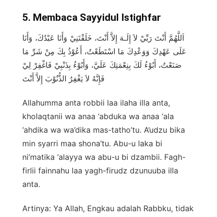
5. Membaca Sayyidul Istighfar
اَللَّهُمَّ أَنْتَ رَبِّيْ لاَ إِلَـهَ إِلاَّ أَنْتَ، خَلَقْتَنِيْ وَأَنَا عَبْدُكَ، وَأَنَا
عَلَى عَهْدِكَ وَوَعْدِكَ مَا اسْتَطَعْتُ، أَعُوْذُ بِكَ مِنْ شَرِّ مَا
صَنَعْتُ، أَبُوْءُ لَكَ بِنِعْمَتِكَ عَلَيَّ، وَأَبُوْءُ بِذَنْبِيْ فَاغْفِرْ لِيْ
فَإِنَّهُ لاَ يَغْفِرُ الذُّنُوْبَ إِلاَّ أَنْتَ
Allahumma anta robbii laa ilaha illa anta,
kholaqtanii wa anaa ‘abduka wa anaa ‘ala
‘ahdika wa wa’dika mas-tatho’tu. A’udzu bika
min syarri maa shona’tu. Abu-u laka bi
ni’matika ‘alayya wa abu-u bi dzambii. Fagh-
firlii fainnahu laa yagh-firudz dzunuuba illa
anta.
Artinya: Ya Allah, Engkau adalah Rabbku, tidak