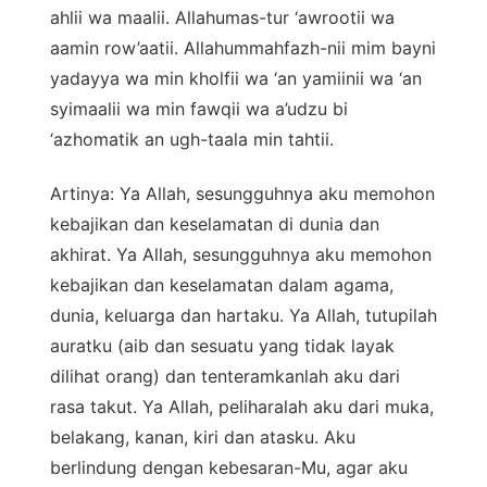
ahlii wa maalii. Allahumas-tur ‘awrootii wa
aamin row’aatii. Allahummahfazh-nii mim bayni
yadayya wa min kholfii wa ‘an yamiinii wa ‘an
syimaalii wa min fawqii wa a’udzu bi
‘azhomatik an ugh-taala min tahtii.
Artinya: Ya Allah, sesungguhnya aku memohon
kebajikan dan keselamatan di dunia dan
akhirat. Ya Allah, sesungguhnya aku memohon
kebajikan dan keselamatan dalam agama,
dunia, keluarga dan hartaku. Ya Allah, tutupilah
auratku (aib dan sesuatu yang tidak layak
dilihat orang) dan tenteramkanlah aku dari
rasa takut. Ya Allah, peliharalah aku dari muka,
belakang, kanan, kiri dan atasku. Aku
berlindung dengan kebesaran-Mu, agar aku