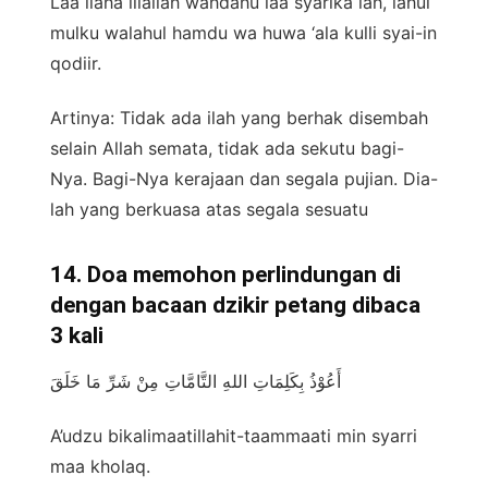
Laa ilaha illallah wahdahu laa syarika lah, lahul
mulku walahul hamdu wa huwa ‘ala kulli syai-in
qodiir.
Artinya: Tidak ada ilah yang berhak disembah
selain Allah semata, tidak ada sekutu bagi-
Nya. Bagi-Nya kerajaan dan segala pujian. Dia-
lah yang berkuasa atas segala sesuatu
14. Doa memohon perlindungan di
dengan bacaan dzikir petang dibaca
3 kali
أَعُوْذُ بِكَلِمَاتِ اللهِ التَّامَّاتِ مِنْ شَرِّ مَا خَلَقَ
A’udzu bikalimaatillahit-taammaati min syarri
maa kholaq.