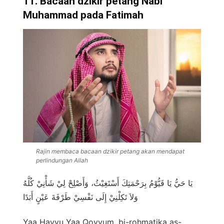
11. Bacaan dzikir petang Nabi
Muhammad pada Fatimah
Rajin membaca bacaan dzikir petang akan mendapat
perlindungan Allah
يَا حَيُّ يَا قَيُّوْمُ بِرَحْمَتِكَ أَسْتَغِيْثُ، وَأَصْلِحْ لِيْ شَأْنِيْ كُلَّهُ
وَلاَ تَكِلْنِيْ إِلَى نَفْسِيْ طَرْفَةَ عَيْنٍ أَبَدًا
Yaa Hayyu Yaa Qoyyum, bi-rohmatika as-