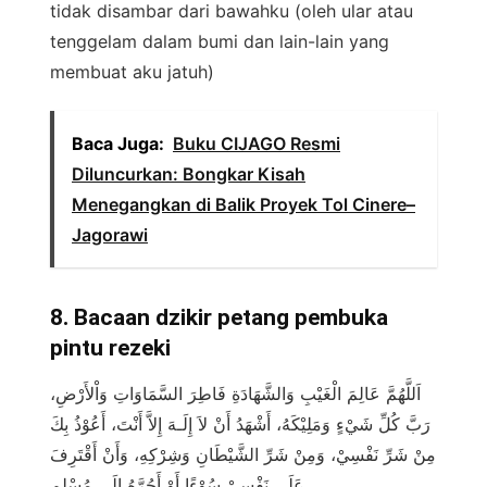
tidak disambar dari bawahku (oleh ular atau
tenggelam dalam bumi dan lain-lain yang
membuat aku jatuh)
Baca Juga:
Buku CIJAGO Resmi
Diluncurkan: Bongkar Kisah
Menegangkan di Balik Proyek Tol Cinere–
Jagorawi
8. Bacaan dzikir petang pembuka
pintu rezeki
اَللَّهُمَّ عَالِمَ الْغَيْبِ وَالشَّهَادَةِ فَاطِرَ السَّمَاوَاتِ وَاْلأَرْضِ،
رَبَّ كُلِّ شَيْءٍ وَمَلِيْكَهُ، أَشْهَدُ أَنْ لاَ إِلَـهَ إِلاَّ أَنْتَ، أَعُوْذُ بِكَ
مِنْ شَرِّ نَفْسِيْ، وَمِنْ شَرِّ الشَّيْطَانِ وَشِرْكِهِ، وَأَنْ أَقْتَرِفَ
عَلَى نَفْسِيْ سُوْءًا أَوْ أَجُرَّهُ إِلَى مُسْلِمٍ