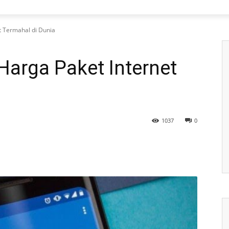
 Termahal di Dunia
arga Paket Internet
a
1037
0