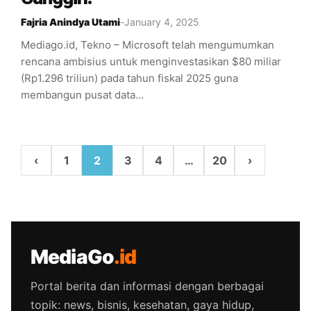
Fajria Anindya Utami
-
January 4, 2025
Mediago.id, Tekno – Microsoft telah mengumumkan
rencana ambisius untuk menginvestasikan $80 miliar
(Rp1.296 triliun) pada tahun fiskal 2025 guna
membangun pusat data…
‹
1
2
3
4
…
20
›
MediaGo
.id
Portal berita dan informasi dengan berbagai
topik: news, bisnis, kesehatan, gaya hidup,