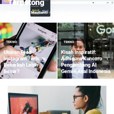
Terpotong
Herzanindya Maulianti
-
August 31, 2025
TEKNO
TEKNO
Ukuran Feed
Kisah Inspiratif:
Instagram Terbaru,
Adhiguna Kuncoro
Benarkah Lebih
Pengembang AI
Besar?
Gemini Asal Indonesia