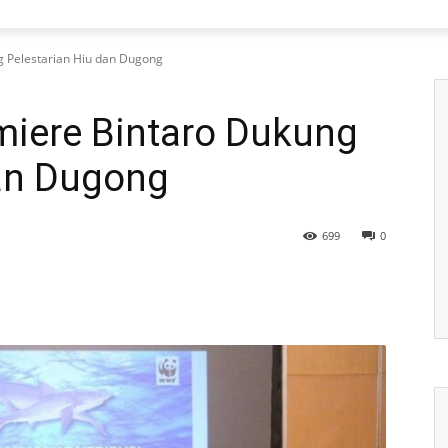
g Pelestarian Hiu dan Dugong
miere Bintaro Dukung
dan Dugong
699
0