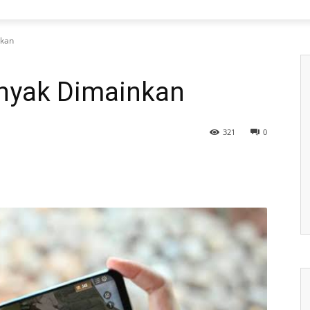
nkan
nyak Dimainkan
321
0