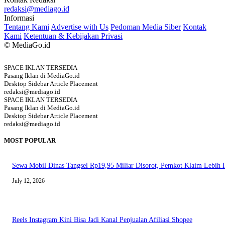
redaksi@mediago.id
Informasi
Tentang Kami
Advertise with Us
Pedoman Media Siber
Kontak
Kami
Ketentuan & Kebijakan Privasi
© MediaGo.id
SPACE IKLAN TERSEDIA
Pasang Iklan di MediaGo.id
Desktop Sidebar Article Placement
redaksi@mediago.id
SPACE IKLAN TERSEDIA
Pasang Iklan di MediaGo.id
Desktop Sidebar Article Placement
redaksi@mediago.id
MOST POPULAR
Sewa Mobil Dinas Tangsel Rp19,95 Miliar Disorot, Pemkot Klaim Lebih
July 12, 2026
Reels Instagram Kini Bisa Jadi Kanal Penjualan Afiliasi Shopee