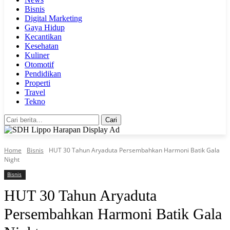
Bisnis
Digital Marketing
Gaya Hidup
Kecantikan
Kesehatan
Kuliner
Otomotif
Pendidikan
Properti
Travel
Tekno
Cari
Home
Bisnis
HUT 30 Tahun Aryaduta Persembahkan Harmoni Batik Gala
Night
Bisnis
HUT 30 Tahun Aryaduta
Persembahkan Harmoni Batik Gala