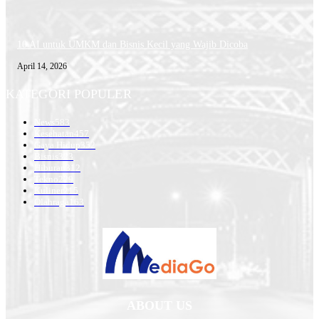
10 AI untuk UMKM dan Bisnis Kecil yang Wajib Dicoba
April 14, 2026
KATEGORI POPULER
News
583
Kesehatan
457
Gaya Hidup
352
Bisnis
323
Hiburan
312
Tekno
229
Kuliner
215
Olahraga
163
ABOUT US