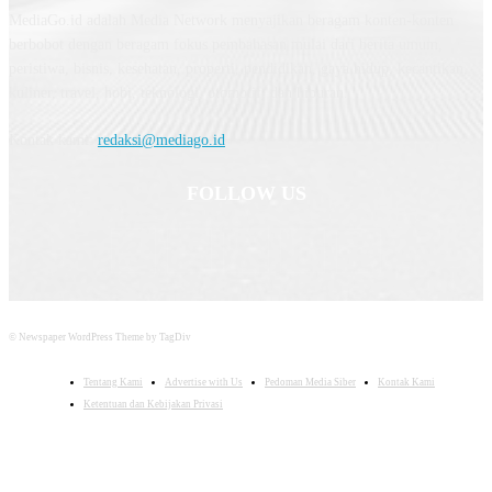
MediaGo.id adalah Media Network menyajikan beragam konten-konten
berbobot dengan beragam fokus pembahasan mulai dari berita umum,
peristiwa, bisnis, kesehatan, properti, pendidikan, gaya hidup, kecantikan,
kuliner, travel, hobi, teknologi, otomotif, dan hiburan.
Kontak kami:
redaksi@mediago.id
FOLLOW US
© Newspaper WordPress Theme by TagDiv
Tentang Kami
Advertise with Us
Pedoman Media Siber
Kontak Kami
Ketentuan dan Kebijakan Privasi