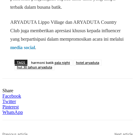
terbaik dalam busana batik.
ARYADUTA Lippo Village dan ARYADUTA Country
Club juga memberikan apresiasi khusus kepada influencer
yang berpartisipasi dalam mempromosikan acara ini melalui
media social
.
TAGS
harmoni batik gala night
hotel aryaduta
hut 30 tahun aryaduta
Share
Facebook
Twitter
Pinterest
WhatsApp
Previous article
Next article