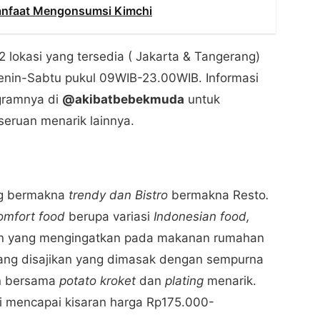
Manfaat Mengonsumsi Kimchi
2 lokasi yang tersedia ( Jakarta & Tangerang)
Senin-Sabtu pukul 09WIB-23.00WIB. Informasi
agramnya di
@akibatbebekmuda
untuk
eruan menarik lainnya.
ang bermakna
trendy dan Bistro
bermakna
Resto
.
omfort food
berupa variasi
Indonesian food,
han yang mengingatkan pada makanan rumahan
yang disajikan yang dimasak dengan sempurna
an bersama
potato kroket
dan
plating
menarik.
ni mencapai kisaran harga Rp175.000-