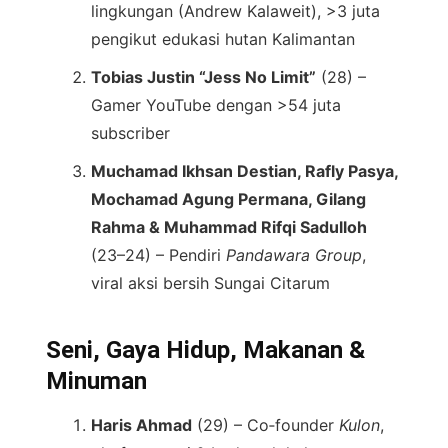
lingkungan (Andrew Kalaweit), >3 juta
pengikut edukasi hutan Kalimantan
Tobias Justin “Jess No Limit”
(28) –
Gamer YouTube dengan >54 juta
subscriber
Muchamad Ikhsan Destian, Rafly Pasya,
Mochamad Agung Permana, Gilang
Rahma & Muhammad Rifqi Sadulloh
(23–24) – Pendiri
Pandawara Group
,
viral aksi bersih Sungai Citarum
Seni, Gaya Hidup, Makanan &
Minuman
Haris Ahmad
(29) – Co‑founder
Kulon
,