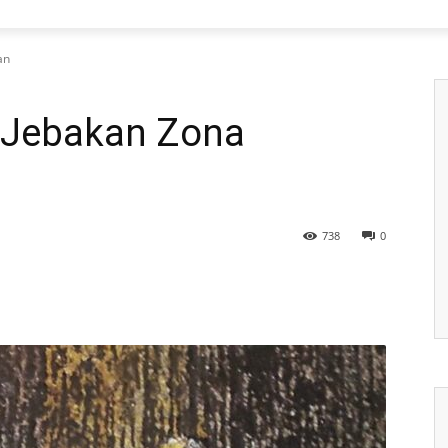
an
i Jebakan Zona
738
0