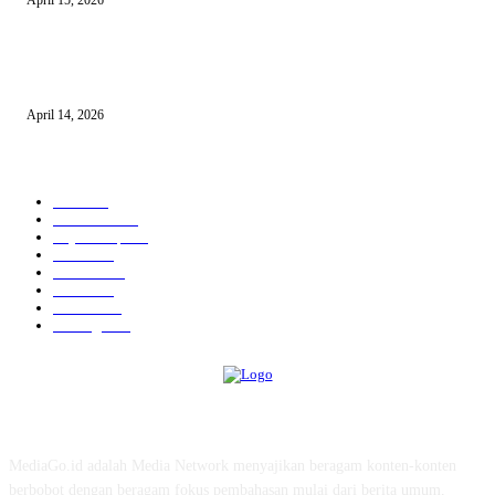
April 15, 2026
10 AI untuk UMKM dan Bisnis Kecil yang Wajib Dicoba
April 14, 2026
KATEGORI POPULER
News
583
Kesehatan
457
Gaya Hidup
352
Bisnis
323
Hiburan
312
Tekno
229
Kuliner
215
Olahraga
163
ABOUT US
MediaGo.id adalah Media Network menyajikan beragam konten-konten
berbobot dengan beragam fokus pembahasan mulai dari berita umum,