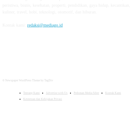
peristiwa, bisnis, kesehatan, properti, pendidikan, gaya hidup, kecantikan,
kuliner, travel, hobi, teknologi, otomotif, dan hiburan.
Kontak kami:
redaksi@mediago.id
FOLLOW US
© Newspaper WordPress Theme by TagDiv
Tentang Kami
Advertise with Us
Pedoman Media Siber
Kontak Kami
Ketentuan dan Kebijakan Privasi