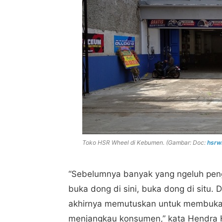
Toko HSR Wheel di Kebumen. (Gambar: Doc:
hsrw
“Sebelumnya banyak yang ngeluh pengen
buka dong di sini, buka dong di situ.
akhirnya memutuskan untuk membuka 
menjangkau konsumen,” kata Hendra 