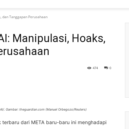
ks, dan Tanggapan Perusahaan
AI: Manipulasi, Hoaks,
erusahaan
474
0
AI/. Gambar: theguardian.com (Manuel Orbegozo/Reuters)
k terbaru dari META baru-baru ini menghadapi