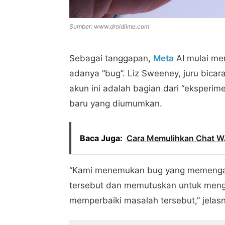
Sumber: www.droidlime.com
Sebagai tanggapan,
Meta
AI mulai me
adanya “bug”. Liz Sweeney, juru bic
akun ini adalah bagian dari “eksperi
baru yang diumumkan.
Baca Juga:
Cara Memulihkan Chat WA 
“Kami menemukan bug yang memengar
tersebut dan memutuskan untuk meng
memperbaiki masalah tersebut,” jelas