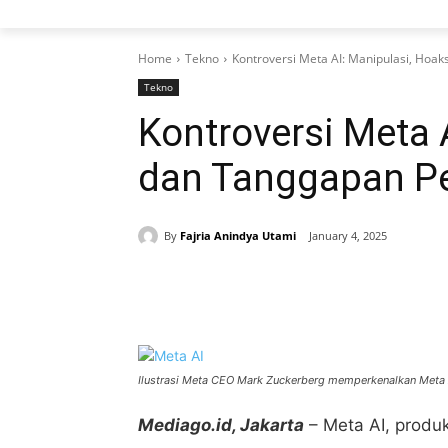
Home
Tekno
Kontroversi Meta AI: Manipulasi, Hoa
Tekno
Kontroversi Meta 
dan Tanggapan P
By
Fajria Anindya Utami
January 4, 2025
Share
Ilustrasi Meta CEO Mark Zuckerberg memperkenalkan Meta 
Mediago.id, Jakarta
– Meta AI, produ