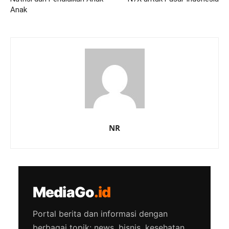
Anak
NR
MediaGo
.id
Portal berita dan informasi dengan
berbagai topik: news, bisnis, kesehatan,