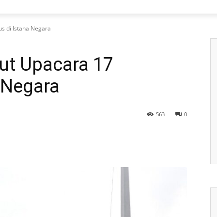
us di Istana Negara
kut Upacara 17
 Negara
563
0