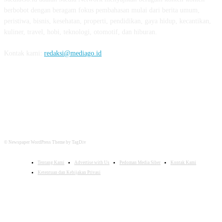
berbobot dengan beragam fokus pembahasan mulai dari berita umum,
peristiwa, bisnis, kesehatan, properti, pendidikan, gaya hidup, kecantikan,
kuliner, travel, hobi, teknologi, otomotif, dan hiburan.
Kontak kami:
redaksi@mediago.id
FOLLOW US
© Newspaper WordPress Theme by TagDiv
Tentang Kami
Advertise with Us
Pedoman Media Siber
Kontak Kami
Ketentuan dan Kebijakan Privasi