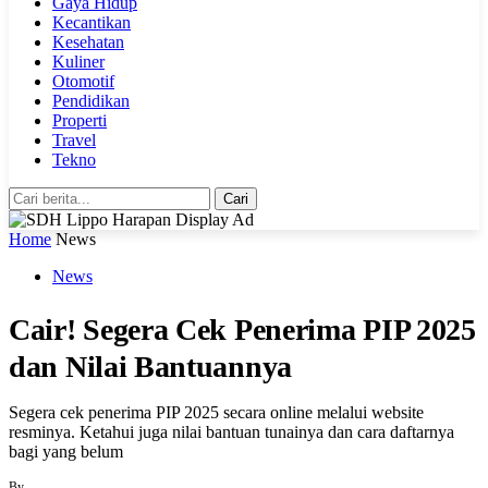
Gaya Hidup
Kecantikan
Kesehatan
Kuliner
Otomotif
Pendidikan
Properti
Travel
Tekno
Cari
Home
News
News
Cair! Segera Cek Penerima PIP 2025
dan Nilai Bantuannya
Segera cek penerima PIP 2025 secara online melalui website
resminya. Ketahui juga nilai bantuan tunainya dan cara daftarnya
bagi yang belum
By