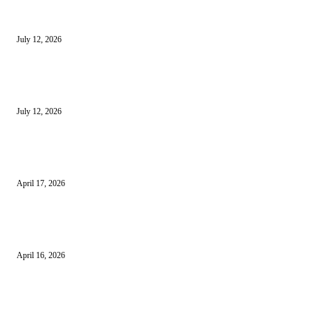
Sewa Mobil Dinas Tangsel Rp19,95 Miliar Disorot, Pemkot Klaim Lebih
July 12, 2026
Reels Instagram Kini Bisa Jadi Kanal Penjualan Afiliasi Shopee
July 12, 2026
15 Bisnis Online Tanpa Modal yang Bisa Dimulai dari Nol
April 17, 2026
10 Cara Mendapatkan Uang dari HP untuk Pemula Tanpa Modal
April 16, 2026
10 Usaha untuk Ibu Rumah Tangga yang Menguntungkan