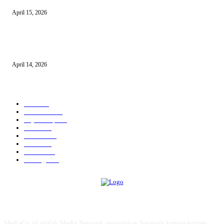
April 15, 2026
10 AI untuk UMKM dan Bisnis Kecil yang Wajib Dicoba
April 14, 2026
KATEGORI POPULER
News
583
Kesehatan
457
Gaya Hidup
352
Bisnis
323
Hiburan
312
Tekno
229
Kuliner
215
Olahraga
163
ABOUT US
MediaGo.id adalah Media Network menyajikan beragam konten-konten