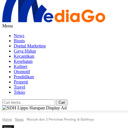
Menu
News
Bisnis
Digital Marketing
Gaya Hidup
Kecantikan
Kesehatan
Kuliner
Otomotif
Pendidikan
Properti
Travel
Tekno
Cari
Home
News
Waisak dan 3 Peristiwa Penting di Baliknya
News