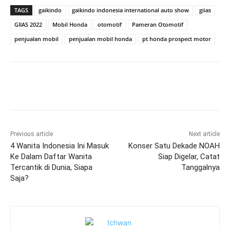
TAGS
gaikindo
gaikindo indonesia international auto show
giias
GIIAS 2022
Mobil Honda
otomotif
Pameran Otomotif
penjualan mobil
penjualan mobil honda
pt honda prospect motor
Previous article
Next article
4 Wanita Indonesia Ini Masuk
Konser Satu Dekade NOAH
Ke Dalam Daftar Wanita
Siap Digelar, Catat
Tercantik di Dunia, Siapa
Tanggalnya
Saja?