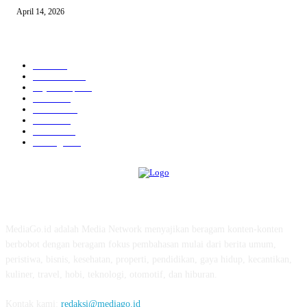
April 14, 2026
KATEGORI POPULER
News
583
Kesehatan
457
Gaya Hidup
352
Bisnis
323
Hiburan
312
Tekno
229
Kuliner
215
Olahraga
163
ABOUT US
MediaGo.id adalah Media Network menyajikan beragam konten-konten
berbobot dengan beragam fokus pembahasan mulai dari berita umum,
peristiwa, bisnis, kesehatan, properti, pendidikan, gaya hidup, kecantikan,
kuliner, travel, hobi, teknologi, otomotif, dan hiburan.
Kontak kami:
redaksi@mediago.id