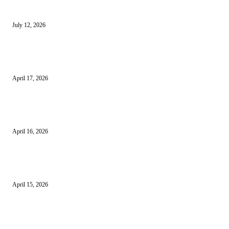
Reels Instagram Kini Bisa Jadi Kanal Penjualan Afiliasi Shopee
July 12, 2026
15 Bisnis Online Tanpa Modal yang Bisa Dimulai dari Nol
April 17, 2026
10 Cara Mendapatkan Uang dari HP untuk Pemula Tanpa Modal
April 16, 2026
10 Usaha untuk Ibu Rumah Tangga yang Menguntungkan
April 15, 2026
10 AI untuk UMKM dan Bisnis Kecil yang Wajib Dicoba