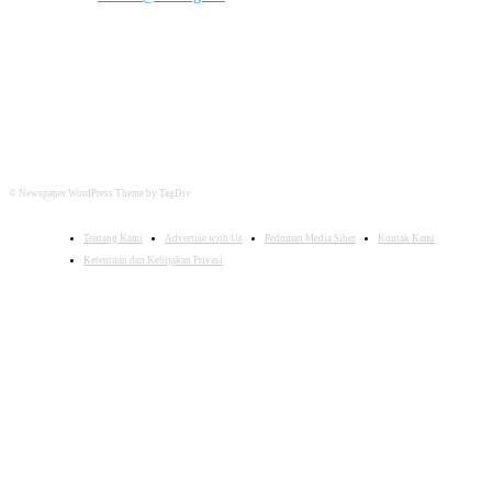
FOLLOW US
© Newspaper WordPress Theme by TagDiv
Tentang Kami
Advertise with Us
Pedoman Media Siber
Kontak Kami
Ketentuan dan Kebijakan Privasi