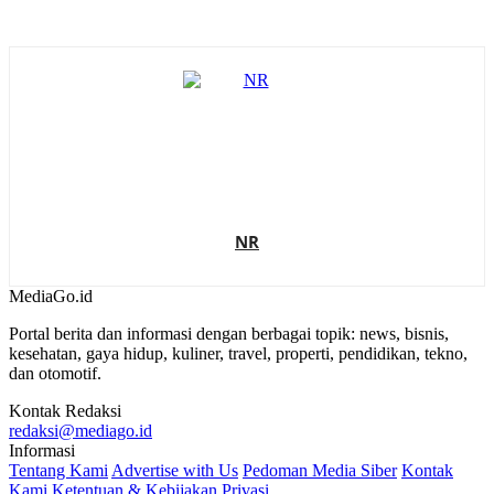
NR
MediaGo
.id
Portal berita dan informasi dengan berbagai topik: news, bisnis,
kesehatan, gaya hidup, kuliner, travel, properti, pendidikan, tekno,
dan otomotif.
Kontak Redaksi
redaksi@mediago.id
Informasi
Tentang Kami
Advertise with Us
Pedoman Media Siber
Kontak
Kami
Ketentuan & Kebijakan Privasi